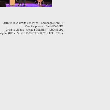
2015 © Tous droits réservés - Compagnie ART'IS
Crédits photos : David DABERT
Crédits vidéos : Arnaud GELIBERT (DROMEDIA)
gnie ART'is : Siret : 75356193500028 - APE : 9001Z