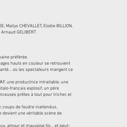
E, Maïlys CHEVALLET, Elodie BILLION,
et Arnaud GELIBERT
chaine préférée.
ages hauts en couleur se retrouvent
janté… où les spectateurs mangent ce
F, une productrice intraitable, une
talo-français explosif, un père
nceuses prêtes à tout pour tricher, et
r, coups de foudre inattendus,
ne devient une véritable scène de
eux, amour et mauvaise foi… et peut-