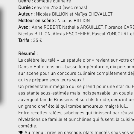
Genre :
comédie culinaire
Durée :
environ 2h30 (avec repas)
Auteur :
Nicolas BILLION et Maïlys CHEVALLET
Metteur en scène :
Nicolas BILLION
Avec :
Anne ROBERT, Nathalie ARGUILLET, Florance CARD
Nicolas BILLION, Alexis ESCOFFIER, Pascal YONCOURT 
Tarifs :
35 €
Résumé :
Le célèbre jeu télé « La spatule d’or » revient sur votre 
Dans « Hotte tension… basse température », dix personn
sur scène pour un concours culinaire complètement dé
qui se prépare sous leurs yeux !
Un présentateur mégalo qui se prend pour une star du PA
assistante sous-estimée mais indispensable, un couple i
auvergnat fan de Brassens et son fils timide, deux influe
un grand chef étoilé qui tombe amoureux malgré lui…
Entre recettes ratées, sabotages qui finissent par réussi
révélations de famille et punchlines qui fusent, la cuisi
comédie.
🍽️ Au menu : rires en cascade, plats mijotés sous vos y