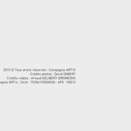
2015 © Tous droits réservés - Compagnie ART'IS
Crédits photos : David DABERT
Crédits vidéos : Arnaud GELIBERT (DROMEDIA)
gnie ART'is : Siret : 75356193500028 - APE : 9001Z